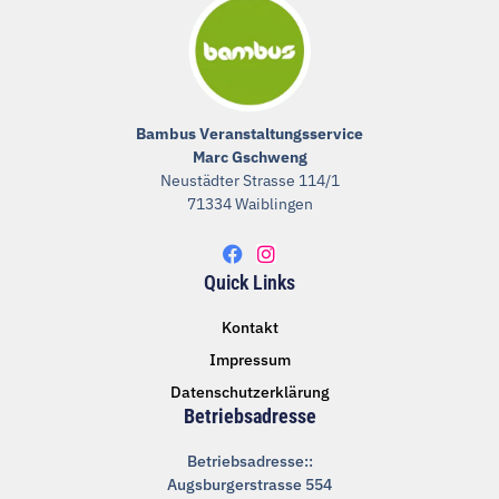
Bambus Veranstaltungsservice
Marc Gschweng
Neustädter Strasse 114/1
71334 Waiblingen
F
I
a
n
Quick Links
c
s
e
t
Kontakt
b
a
o
g
Impressum
o
r
k
a
Datenschutzerklärung
m
Betriebsadresse
Betriebsadresse::
Augsburgerstrasse 554